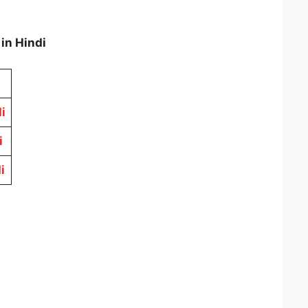
in Hindi
i
i
i